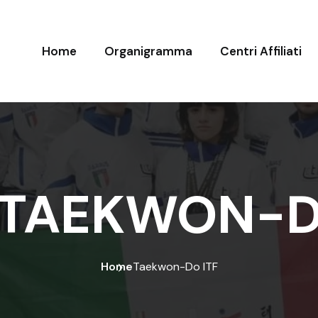
Home
Organigramma
Centri Affiliati
TAEKWON-D
Home
Taekwon-Do ITF