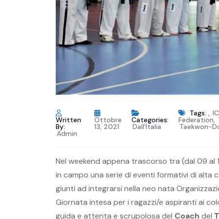
Tags:
,
I
Written
Ottobre
Categories:
Federation
,
By:
13, 2021
Dall'Italia
Taekwon-Do 
Admin
Nel weekend appena trascorso tra (dal 09 al 1
in campo una serie di eventi formativi di alta 
giunti ad integrarsi nella neo nata Organizzaz
Giornata intesa per i ragazzi/e aspiranti ai c
guida e attenta e scrupolosa del
Coach
del
T