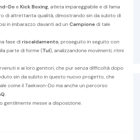
nd-Do
e
Kick Boxing
, atleta impareggiabile e di fama
tro di altrettanta qualità, dimostrando sin da subito di
itosi in imbarazzo davanti ad un
Campione
di tale
na fase di
riscaldamento
, proseguito in seguito con
alla parte di forme (
Tul
), analizzandone movimenti, ritmi
venuti e ai loro genitori, che pur senza difficoltà dopo
duto sin da subito in questo nuovo progetto, che
rziale come il Taekwon-Do ma anche un percorso
aQ
.
to gentilmente messe a disposizione.