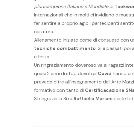
pluricampione Italiano e Mondiale
di
Taekwo
internazionali che in molti ci invidiano e maes
far sentire a proprio agio i partecipanti sent
caratura.
Allenamento iniziato come di consueto con u
tecniche combattimento
. Si è passati poi 
e forza.
Un ringraziamento doveroso va ai ragazzi inter
quasi 2 anni di stop dovuti al
Covid
hanno cre
prevede oltre all’insegnamento dell’Arte Ma
formativo con tanto di
Certificacazione SN
Si ringrazia la Si.ra
Raffaella Mariani
per le fo