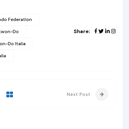
ndo Federation
Share:
kwon-Do
n-Do Italia
lia
Next Post