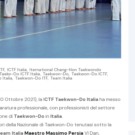
CTF
,
ICTF Italia
,
Iternational Chang-Hon Taekwondo
Taeko-Do ICTF Italia
,
Taekwon-Do
,
Taekwon-Do ICTF
,
Italia
,
Taekwon-Do ITF
,
Team Italia
0 Ottobre 2021), la I
CTF Taekwon-Do Italia
ha messo
caratura professionale, con professionisti del settore
ione di
Taekwon-Do
in
Italia
.
olori della Nazionale di Taekwon-Do tenutasi sotto la
eam Italia
Maestro Massimo Persia
VI Dan,